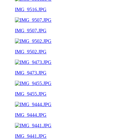
IMG_9516.JPG
IMG_9507.JPG
IMG_9502.JPG
IMG_9473.JPG
IMG_9455.JPG
IMG_9444.JPG
IMG_9441.JPG