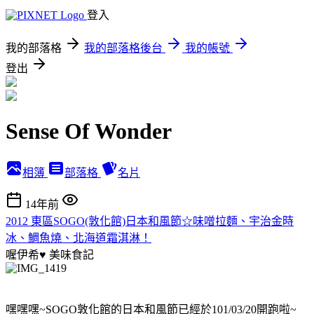
登入
我的部落格
我的部落格後台
我的帳號
登出
Sense Of Wonder
相簿
部落格
名片
14年前
2012 東區SOGO(敦化館)日本和風節☆味噌拉麵、宇治金時
冰、鯛魚燒、北海道霜淇淋！
喔伊希♥
美味食記
嘿嘿嘿~SOGO敦化館的日本和風節已經於101/03/20開跑啦~