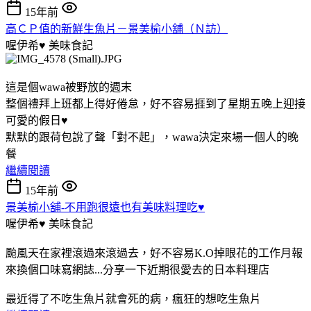
15年前
高ＣＰ值的新鮮生魚片－景美榆小舖（Ｎ訪）
喔伊希♥
美味食記
這是個wawa被野放的週末
整個禮拜上班都上得好倦怠，好不容易捱到了星期五晚上迎接
可愛的假日♥
默默的跟荷包說了聲「對不起」，wawa決定來場一個人的晚
餐
繼續閱讀
15年前
景美榆小舖-不用跑很遠也有美味料理吃♥
喔伊希♥
美味食記
颱風天在家裡滾過來滾過去，好不容易K.O掉眼花的工作月報
來換個口味寫網誌...分享一下近期很愛去的日本料理店
最近得了不吃生魚片就會死的病，瘋狂的想吃生魚片