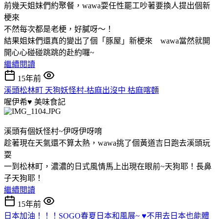
前幾天姐妹們約聚餐，wawa耍任性罷工吵著要換人提出個新
梗來
不然每次都是老梗，好膩呀～！
結果姐妹們還真的變出了個「豚屋」新梗來 wawa當然就開
開心心碰碰跳跳的赴約囉~
繼續閱讀
15年前
溪頭松林町 天狗妖怪村-枯麻出沒中 枯麻喀麵
喔伊希♥
美味食記
溪頭有個妖怪村~伊呀伊呀唷
趁著現在天氣還不算太熱，wawa挑了個黃道吉日跑去溪頭玩
耍
一到松林町，濃濃的日式風情馬上出現在眼前~天狗耶！長鼻
子天狗耶！
繼續閱讀
15年前
日本加油！！！SOGO春夏日本和風展~ ♥不用去日本也能體