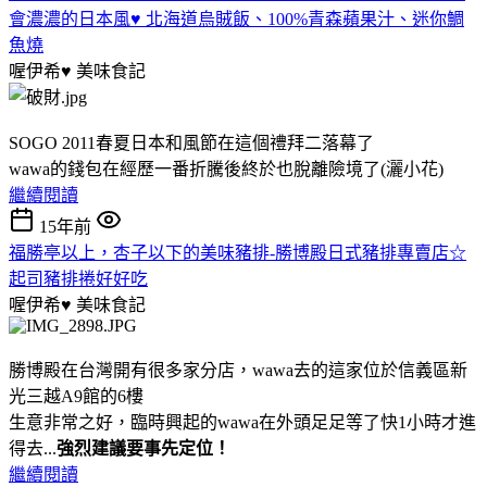
會濃濃的日本風♥ 北海道烏賊飯、100%青森蘋果汁、迷你鯛
魚燒
喔伊希♥
美味食記
SOGO 2011春夏日本和風節在這個禮拜二落幕了
wawa的錢包在經歷一番折騰後終於也脫離險境了(灑小花)
繼續閱讀
15年前
福勝亭以上，杏子以下的美味豬排-勝博殿日式豬排專賣店☆
起司豬排捲好好吃
喔伊希♥
美味食記
勝博殿在台灣開有很多家分店，wawa去的這家位於信義區新
光三越A9館的6樓
生意非常之好，臨時興起的wawa在外頭足足等了快1小時才進
得去...
強烈建議要事先定位！
繼續閱讀