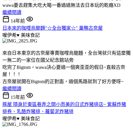
wawa要去趕集大吃大喝一番過過無法去日本玩的乾癮XD
繼續閱讀
14年前
日本來的咖哩烏龍麵"☆全台獨家☆" 巢鴨古奈屋
喔伊希♥
美味食記
來自日本東京的古奈屋專賣咖哩烏龍麵，全台灣就只有這麼獨
一無二的一家位在國父紀念館站旁
吃完了Bigtom，wawa決心要過一個爽歪歪的假日~直殺古奈
屋！！！
古奈屋就開在Bigtom的正對面，過個馬路就到了好方便呀~
繼續閱讀
15年前
豚屋 隱身於東區巷弄之間小而美的日式炸豬排店~ 紫蘇炸豬
排卷、乳酪炸豬排、蘿蔔泥炸豬排
喔伊希♥
美味食記